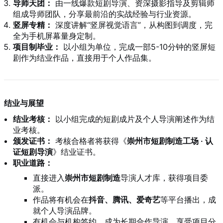
导师天团：
由一线爆款短剧导演、资深摄影指导及剪辑师
组成导师团队，分享最前沿的实战经验与行业资源。
竖屏专精：
深度讲解“竖屏视觉语言”，从构图到调度，完
全为手机屏幕量身定制。
项目制毕业：
以小组为单位，完成一部5-10分钟的竖屏短
剧作为结业作品，直接用于个人作品集。
结业与展望
结业考核：
以小组完成的短剧成片及个人导演阐述作为结
业考核。
颁发证书：
考核合格者将获得《
崇州市短剧制造工场 · 认
证短剧导演
》结业证书。
职业道路：
直接进入
崇州市短剧制造
导演人才库，获得项目委
派。
作品将有机会在
抖音、腾讯、爱奇艺
等平台播出，成
就个人导演品牌。
有机会与机构签约，成为长期合作导演，享受项目分