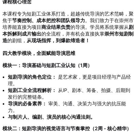
课程核心理念
本课程专为短剧工业体系打造，超越传统导演的艺术范畴，聚
焦于
节奏控制、成本把控和团队领导力
。我们致力于在崇州市
培养能直接为项目
商业结果负责
的导演。学员将系统掌握从
剧
本拆解到成片输出
的全流程，并有机会直接执掌
崇州市短剧制
造
的剧组，
从现场指挥，到爆款缔造者！
四大教学模块，全面赋能导演思维
模块一：导演基础与短剧工业认知（1周）
短剧导演的角色定位：
是艺术家，更是项目经理与产品经
理。
短剧工业全流程解析：
从IP、剧本、筹备、拍摄、后期到
发行的完整链条。
导演的必备素养：
审美、沟通、决策力与强大的抗压能
力。
与制片人、编剧、演员的核心沟通法则。
模块二：短剧导演的视觉语言与节奏掌控（2周 - 核心精华）